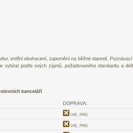
ltur, vnitřní obohacení, zapomění na běžné starosti. Poznávací
te vybírat podle svých zájmů, požadovaného standardu a dé
stovních kanceláří
DOPRAVA:
VIE, PRG
VIE, PRG