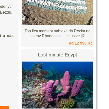
vedených
ájezdu.
Top first moment nabídka do Řecka na
i u nás
ostrov Rhodos s all inclusive již
od 12 990 Kč
Last minute Egypt