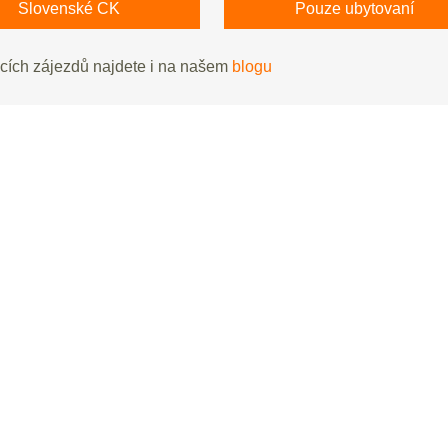
Slovenské CK
Pouze ubytovaní
acích zájezdů najdete i na našem
blogu