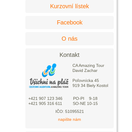
Kurzovní lístek
Facebook
O nás
Kontakt
CA Amazing Tour
David Zachar
Poľovnícka 45
919 34 Biely Kostol
+421 907 123 346 PO-PI 9-18
+421 905 316 611 SO-NE 10-15
IČO: 51095521
napište nám