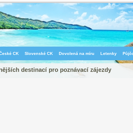
České CK
Slovenské CK
Dovolená na míru
Letenky
Půjč
ějších destinací pro poznávací zájezdy