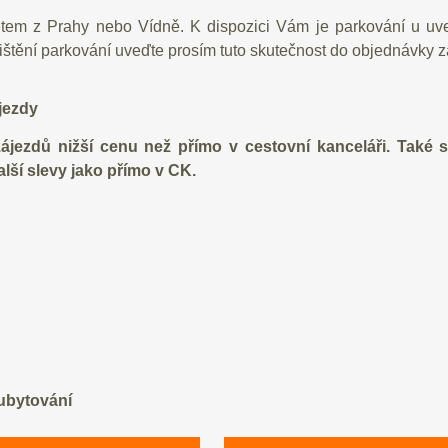
etem z Prahy nebo Vídně. K dispozici Vám je parkování u u
jištění parkování uveďte prosím tuto skutečnost do objednávky z
jezdy
ezdů nižší cenu než přímo v cestovní kanceláři. Také s
lší slevy jako přímo v CK.
 ubytování