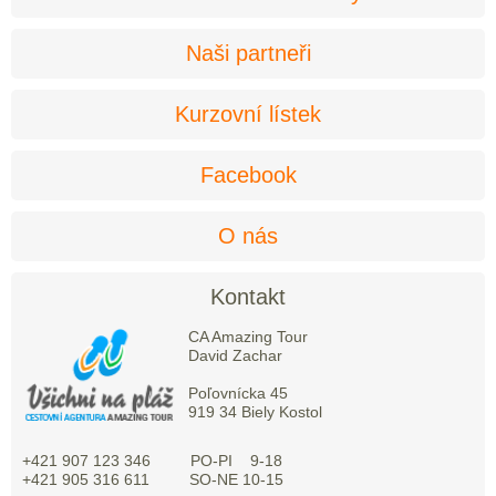
Naši partneři
Kurzovní lístek
Facebook
O nás
Kontakt
CA Amazing Tour
David Zachar
Poľovnícka 45
919 34 Biely Kostol
+421 907 123 346 PO-PI 9-18
+421 905 316 611 SO-NE 10-15