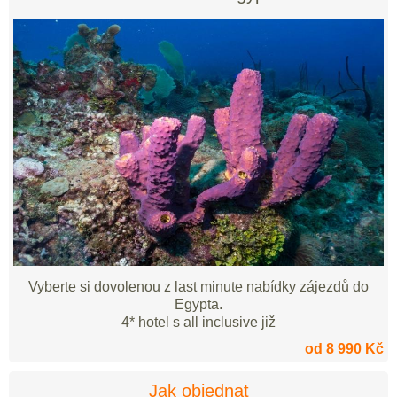
Vyberte si dovolenou z last minute nabídky zájezdů do
Egypta.
4* hotel s all inclusive již
od 8 990 Kč
Jak objednat