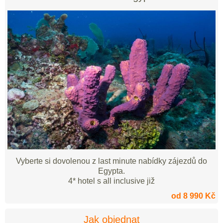
Vyberte si dovolenou z last minute nabídky zájezdů do
Egypta.
4* hotel s all inclusive již
od 8 990 Kč
Jak objednat