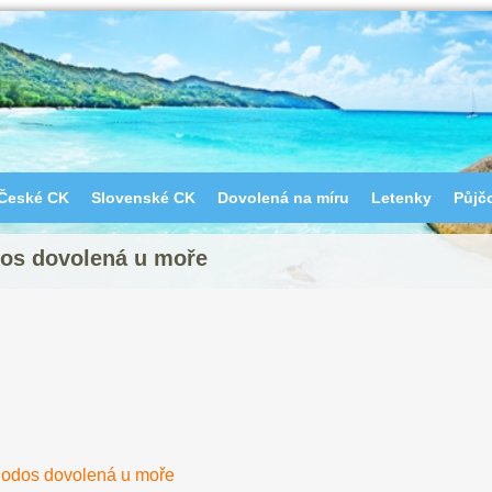
České CK
Slovenské CK
Dovolená na míru
Letenky
Půjč
os dovolená u moře
odos dovolená u moře