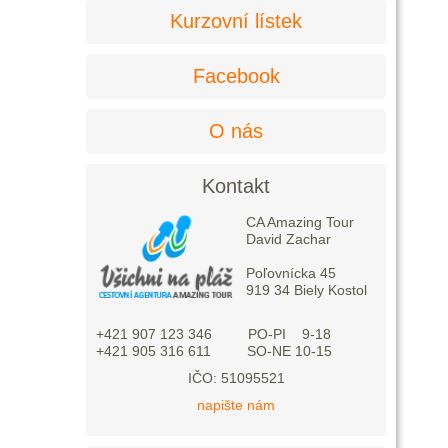
Kurzovní lístek
Facebook
O nás
Kontakt
CA Amazing Tour
David Zachar
Poľovnícka 45
919 34 Biely Kostol
+421 907 123 346 PO-PI 9-18
+421 905 316 611 SO-NE 10-15
IČO: 51095521
napište nám