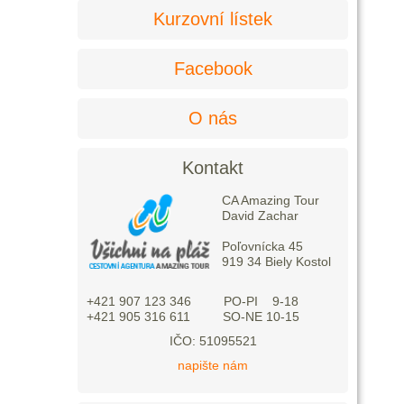
Kurzovní lístek
Facebook
O nás
Kontakt
CA Amazing Tour
David Zachar
Poľovnícka 45
919 34 Biely Kostol
+421 907 123 346 PO-PI 9-18
+421 905 316 611 SO-NE 10-15
IČO: 51095521
napište nám