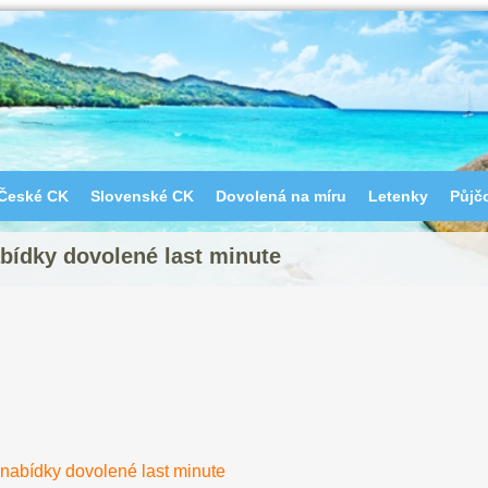
České CK
Slovenské CK
Dovolená na míru
Letenky
Půjč
abídky dovolené last minute
, nabídky dovolené last minute