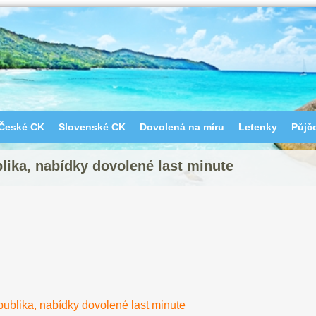
České CK
Slovenské CK
Dovolená na míru
Letenky
Půjč
ika, nabídky dovolené last minute
ublika, nabídky dovolené last minute