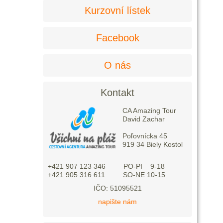
Kurzovní lístek
Facebook
O nás
Kontakt
CA Amazing Tour
David Zachar
Poľovnícka 45
919 34 Biely Kostol
+421 907 123 346 PO-PI 9-18
+421 905 316 611 SO-NE 10-15
IČO: 51095521
napište nám